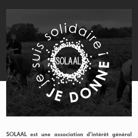
TROUVER UN OPTICIEN
SÉLECTIONNEZ VOTRE PAYS
...OR VISIT YOUR LOCAL SITE
Sujets
Belgium
China
anti uv
(1)
association
(14)
France
Germany
buée sur les lunettes
(1)
Tout voir
Hungary
Italy
Japan
Malaysia
Netherlands
Poland
SOLAAL est une association d’intérêt général