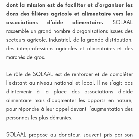
Auteurs
dont la mission est de faciliter et d’organiser les
Russia
South Africa
dons des filières agricole et alimentaire vers les
Marie Casile Laurent
(31)
associations d’aide alimentaire.
SOLAAL
Spain
Turkey
Xavier Fournat
(2)
rassemble un grand nombre d’organisations issues des
secteurs agricole, industriel, de la grande distribution,
United Kingdom
des interprofessions agricoles et alimentaires et des
marchés de gros.
Le rôle de SOLAAL est de renforcer et de compléter
l’existant au niveau national et local. Il ne s’agit pas
d’intervenir à la place des associations d’aide
alimentaire mais d’augmenter les apports en nature,
pour répondre à leur appel devant l’augmentation des
personnes les plus démunies.
SOLAAL propose au donateur, souvent pris par son