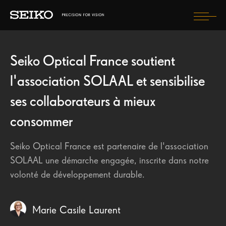
Togg
navi
SITE SEIKO VISION
PRENDRE SOIN DE MES YEUX
Seiko Optical France soutient
MONDE
BIEN CHOISIR MON ÉQUIPEMENT
l'association SOLAAL et sensibilise
Publications récentes
MES GARANTIES SEIKO
ses collaborateurs à mieux
Seiko Optical France obtient la certification ISO 46 001 :
Les produits disponibles dans votre pays figurent
VERRES
2020
consommer
sur votre site local.
MONTURES
L'Association SOLEO
Seiko Optical France est partenaire de l'association
L'Association Myopia
CONSULTEZ LE SITE INTERNATIONAL
SOLAAL une démarche engagée, inscrite dans notre
Les Enfants de l'Atlas
volonté de développement durable.
Le groupe HOYA SEIKO France s’engage pour le climat et
réalise son Bilan Carbone sur les 3 scopes
Marie Casile Laurent
SEIKO BLOG