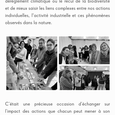
dérèglement climatique ou le recul de la biodiversité
Auteurs
Russia
South Africa
et de mieux saisir les liens complexes entre nos actions
Marie Casile Laurent
(31)
individuelles, l'activité industrielle et ces phénomènes
Spain
Turkey
Xavier Fournat
(2)
observés dans la nature.
United Kingdom
C’était une précieuse occasion d’échanger sur
l’impact des actions que chacun peut mener à son