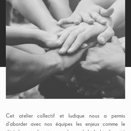
TROUVER UN OPTICIEN
SÉLECTIONNEZ VOTRE PAYS
...OR VISIT YOUR LOCAL SITE
Sujets
Belgium
China
anti uv
(1)
association
(14)
France
Germany
buée sur les lunettes
(1)
Tout voir
Hungary
Italy
Japan
Malaysia
Cet atelier collectif et ludique nous a permis
Netherlands
Poland
d’aborder avec nos équipes les enjeux comme le