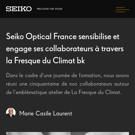
Togg
navi
SITE SEIKO VISION
PRENDRE SOIN DE MES YEUX
Seiko Optical France sensibilise et
MONDE
BIEN CHOISIR MON ÉQUIPEMENT
engage ses collaborateurs à travers
Publications récentes
MES GARANTIES SEIKO
la Fresque du Climat bk
Seiko Optical France obtient la certification ISO 46 001 :
Les produits disponibles dans votre pays figurent
VERRES
2020
sur votre site local.
Dans le cadre d’une journée de formation, nous avons
MONTURES
L'Association SOLEO
réuni une cinquantaine de nos collaborateurs autour
L'Association Myopia
de l’emblématique atelier de La Fresque du Climat.
CONSULTEZ LE SITE INTERNATIONAL
Les Enfants de l'Atlas
Marie Casile Laurent
Le groupe HOYA SEIKO France s’engage pour le climat et
réalise son Bilan Carbone sur les 3 scopes
SEIKO BLOG